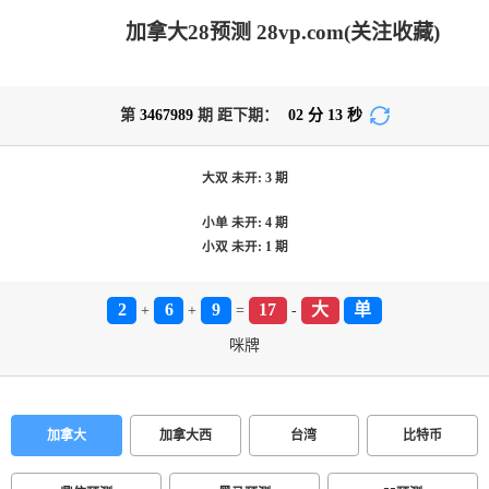
加拿大28预测 28vp.com(关注收藏)
白天
第
3467989
期 距下期：
02
分
13
秒
大双
未开:
3
期
小单
未开:
4
期
小双
未开:
1
期
2
6
9
17
大
单
+
+
=
-