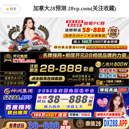
加拿大28预测 28vp.com(关注收藏)
白天